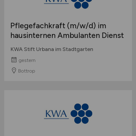
Studentenjobs / Werkstudenten
Hamburg
Ausbildung / Studium
Hessen
Praktikum
Pflegefachkraft
(m/w/d)
im
Mecklenburg-Vorpommern
hausinternen Ambulanten Dienst
Niedersachsen
Nordrhein-Westfalen
KWA Stift Urbana im Stadtgarten
Rheinland-Pfalz
gestern
Saarland
Sachsen
Bottrop
Sachsen-Anhalt
Schleswig-Holstein
Thüringen
Deutschlandweit
Österreich
Schweiz
Europa