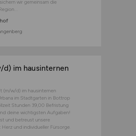
 sichern wir gemeinsam die
egion....
nhof
angenberg
/d)
im hausinternen
ft (m/w/d) im hausinternen
rbana im Stadtgarten in Bottrop
ollzeit Stunden 39,00 Befristung
ind deine wichtigsten Aufgaben!
st und betreust unsere
erz und individueller Fürsorge.