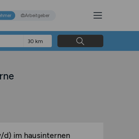
ehmer
Arbeitgeber
rne
/d)
im hausinternen