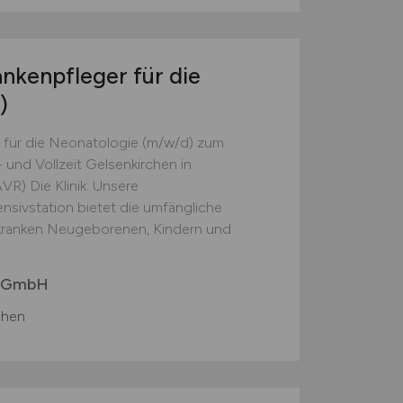
nkenpfleger für die
)
 für die Neonatologie (m/w/d) zum
 und Vollzeit Gelsenkirchen in
VR) Die Klinik: Unsere
nsivstation bietet die umfängliche
kranken Neugeborenen, Kindern und
n GmbH
chen