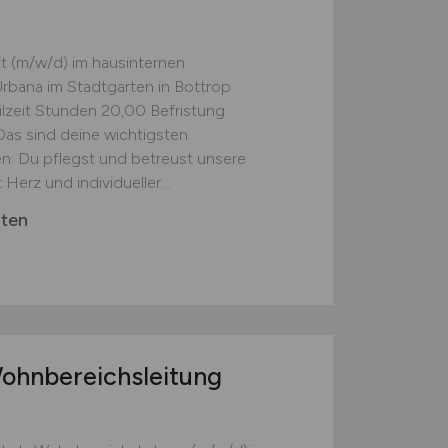
ft (m/w/d) im hausinternen
rbana im Stadtgarten in Bottrop
eilzeit Stunden 20,00 Befristung
Das sind deine wichtigsten
: Du pflegst und betreust unsere
rz und individueller...
rten
Wohnbereichsleitung