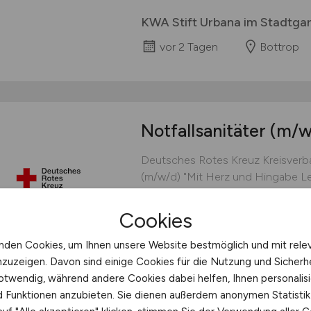
KWA Stift Urbana im Stadtga
vor 2 Tagen
Bottrop
Notfallsanitäter
(m/w
Deutsches Rotes Kreuz Kreisverba
(m/w/d) "Mit Herz und Hingabe L
Notfallsanitäter*in beim DRK Do
Ihre Aufgaben Teamarbeit in der N
Cookies
Krankentransport: Gemeinsam mit
hilfst in Notsituationen Eigenstä
nden Cookies, um Ihnen unsere Website bestmöglich und mit rele
versorgst Patienten gemäß...
nzuzeigen. Davon sind einige Cookies für die Nutzung und Sicherh
otwendig, während andere Cookies dabei helfen, Ihnen personalisi
Deutsches Rotes Kreuz Kreis
nd Funktionen anzubieten. Sie dienen außerdem anonymen Statisti
vor 4 Tagen
Dortmun