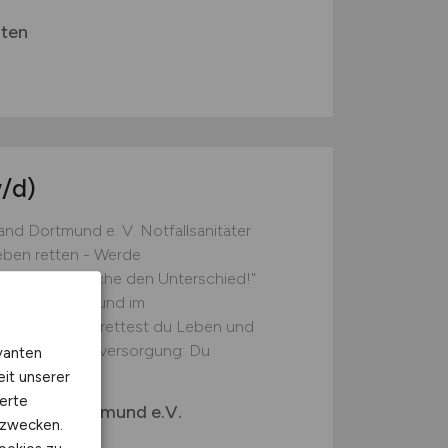
rten
/d)
nd Dortmund e. V. Notfallsanitäter
eben retten - Werde
rtmund und mache den Unterschied!"
otfallrettung und im
 deinem Team rettest du Leben und
ndige Patientenversorgung: Du
vanten
eit unserer
erte
verband Dortmund e.V.
kzwecken.
d