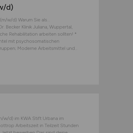
w/d)
m/w/d) Warum Sie als...
r. Becker Klinik Juliana, Wuppertal,
e Rehabilitation arbeiten sollten! *
entel mit psychosomatischen
gruppen; Moderne Arbeitsmittel und...
l
(m/w/d) im KWA Stift Urbana im
ttrop Arbeitszeit in Teilzeit Stunden
t Jetzt bewerben Das sind deine