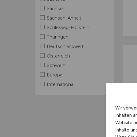
Sachsen
Sachsen-Anhalt
Schleswig-Holstein
Thüringen
Deutschlandweit
Österreich
Schweiz
Europa
International
Wir verwe
Inhalten a
Website n
Inhalte u