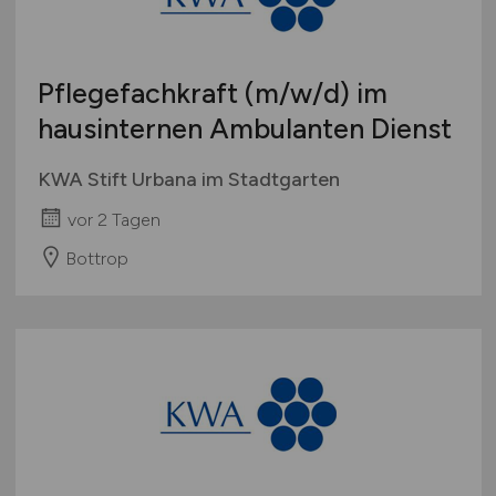
Studentenjobs / Werkstudenten
Hamburg
Ausbildung / Studium
Hessen
Praktikum
Pflegefachkraft
(m/w/d)
im
Mecklenburg-Vorpommern
hausinternen Ambulanten Dienst
Niedersachsen
Nordrhein-Westfalen
KWA Stift Urbana im Stadtgarten
Rheinland-Pfalz
vor 2 Tagen
Saarland
Sachsen
Bottrop
Sachsen-Anhalt
Schleswig-Holstein
Thüringen
Deutschlandweit
Österreich
Schweiz
Europa