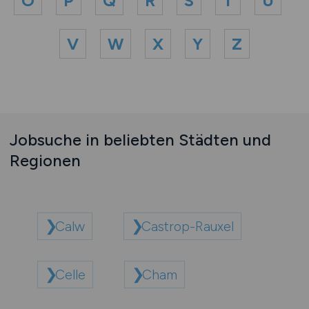
O
P
Q
R
S
T
U
V
W
X
Y
Z
Jobsuche in beliebten Städten und
Regionen
Calw
Castrop-Rauxel
Celle
Cham