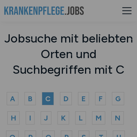
Jobsuche mit beliebten
Orten und
Suchbegriffen mit C
A
B
C
D
E
F
G
H
I
J
K
L
M
N