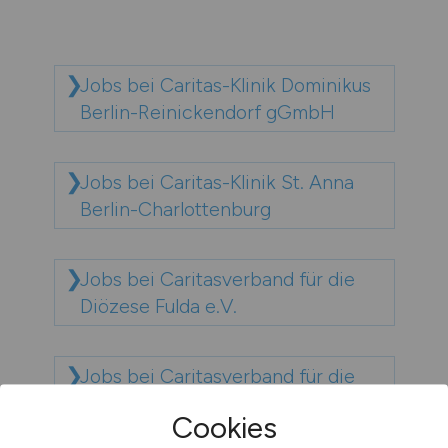
Jobs bei Caritas-Klinik Dominikus
Berlin-Reinickendorf gGmbH
Jobs bei Caritas-Klinik St. Anna
Berlin-Charlottenburg
Jobs bei Caritasverband für die
Diözese Fulda e.V.
Jobs bei Caritasverband für die
Stadt Bonn e. V.
Cookies