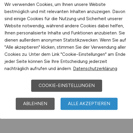
Wir verwenden Cookies, um Ihnen unsere Website
Jobs bei Caritasverband für
bestmöglich und mit relevanten Inhalten anzuzeigen. Davon
Dresden e.V.
sind einige Cookies für die Nutzung und Sicherheit unserer
Website notwendig, während andere Cookies dabei helfen,
Ihnen personalisierte Inhalte und Funktionen anzubieten. Sie
Jobs bei Caritasverband Region
dienen außerdem anonymen Statistikzwecken. Wenn Sie auf
Mönchengladbach e.V.
"Alle akzeptieren" klicken, stimmen Sie der Verwendung aller
Cookies zu. Unter dem Link "Cookie-Einstellungen" am Ende
jeder Seite können Sie Ihre Entscheidung jederzeit
Jobs bei CJD Christliches
nachträglich aufrufen und ändern.
Datenschutzerklärung
Jugenddorfwerk Deutschlands e.
V.
COOKIE-EINSTELLUNGEN
Mehr
ABLEHNEN
ALLE AKZEPTIEREN