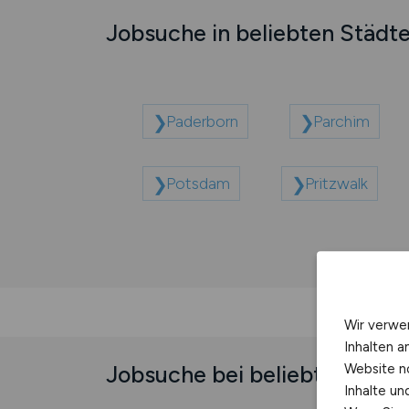
Jobsuche in beliebten Städt
Paderborn
Parchim
Potsdam
Pritzwalk
Wir verwe
Inhalten a
Jobsuche bei beliebten Unt
Website n
Inhalte u