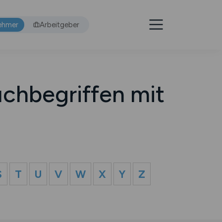
ehmer
Arbeitgeber
chbegriffen mit
S
T
U
V
W
X
Y
Z