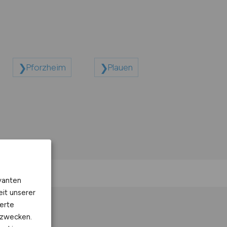
Pforzheim
Plauen
vanten
eit unserer
erte
kzwecken.