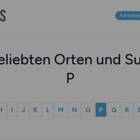
Arbeitn
eliebten Orten und Su
P
H
I
J
K
L
M
N
O
P
Q
R