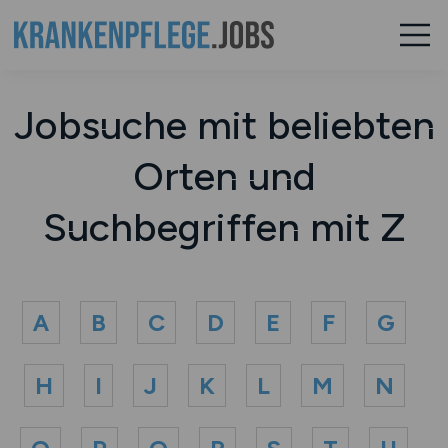
Jobsuche mit beliebten
Orten und
Suchbegriffen mit Z
A
B
C
D
E
F
G
H
I
J
K
L
M
N